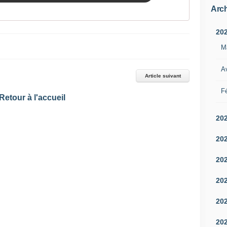
Arch
20
M
Av
Article suivant
Fé
Retour à l'accueil
20
20
20
20
20
20