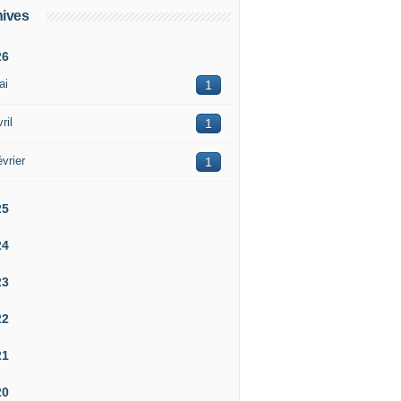
ives
26
ai
1
ril
1
vrier
1
25
24
23
22
21
20