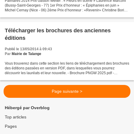
Palmarès 2014 Prix Gaston Welter : « Fleurs en scène » Laurence Marconi
(Bussy-Saint-Georges - 77) 1er Prix d’honneur : « Épiphanies en juin »
Michel Cernay (Nice - 06) 2ème Prix d’honneur : «Revenir» Christine Borie
(Brive-la-Gaillarde - 19) 9 nouvelles...
Télécharger les brochures des anciennes
éditions
Publié le 13/05/2014 à 09:43
Par
Mairie de Talange
Vous trouverez dans cette section les liens de téléchargement des brochures
des éditions passées en version PDF, dans lesquelles vous pourrez
découvrir les lauréats et leur nouvelle. - Brochure PNGW 2025.pdf -
Brochure PNGW 2023.pdf - Brochure PNGW...
Page suivante >
Hébergé par Overblog
Top articles
Pages