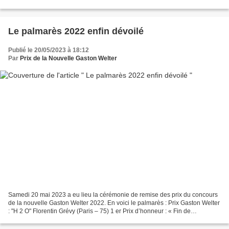
la responsabilité de la Municipalité...
Le palmarès 2022 enfin dévoilé
Publié le 20/05/2023 à 18:12
Par
Prix de la Nouvelle Gaston Welter
Samedi 20 mai 2023 a eu lieu la cérémonie de remise des prix du concours
de la nouvelle Gaston Welter 2022. En voici le palmarès : Prix Gaston Welter
: "H 2 O" Florentin Grévy (Paris – 75) 1 er Prix d’honneur : « Fin de
promenade » Guy Bellinger (Montigny-lès-Metz...