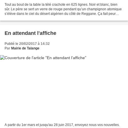
Tout au bout de la table la télé crachote en 625 lignes. Noir et blanc, bien
sûr. Le père se sert un verre de rouge pendant qu’un champignon atomique
s’élève dans le ciel du désert algérien du côté de Reggane. Ça fait peur
lâche le fils. Des militaires...
En attendant l'affiche
Publié le 20/02/2017 à 14:32
Par
Mairie de Talange
A partir du 1er mars et jusqu'au 28 juin 2017, envoyez nous vos nouvelles.