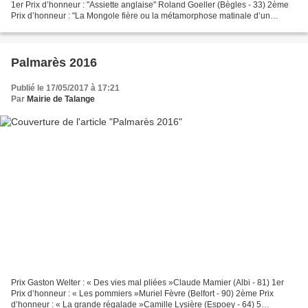
1er Prix d’honneur : "Assiette anglaise" Roland Goeller (Bègles - 33) 2ème
Prix d’honneur : "La Mongole fière ou la métamorphose matinale d’un
macho photographe" Pierre Boxberger...
Palmarès 2016
Publié le 17/05/2017 à 17:21
Par
Mairie de Talange
Prix Gaston Welter : « Des vies mal pliées »Claude Mamier (Albi - 81) 1er
Prix d’honneur : « Les pommiers »Muriel Fèvre (Belfort - 90) 2ème Prix
d’honneur : « La grande régalade »Camille Lysière (Espoey - 64) 5