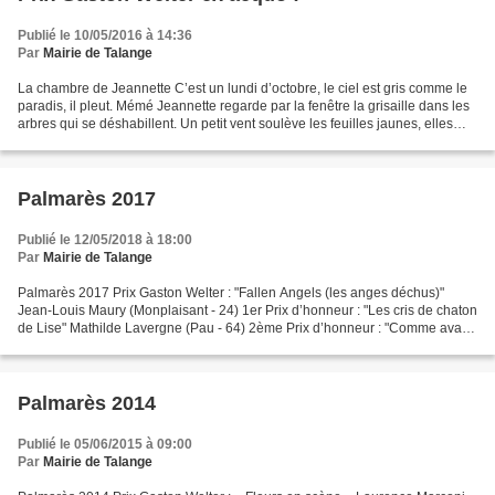
Publié le 10/05/2016 à 14:36
Par
Mairie de Talange
La chambre de Jeannette C’est un lundi d’octobre, le ciel est gris comme le
paradis, il pleut. Mémé Jeannette regarde par la fenêtre la grisaille dans les
arbres qui se déshabillent. Un petit vent soulève les feuilles jaunes, elles
chutent en tourbillons...
Palmarès 2017
Publié le 12/05/2018 à 18:00
Par
Mairie de Talange
Palmarès 2017 Prix Gaston Welter : "Fallen Angels (les anges déchus)"
Jean-Louis Maury (Monplaisant - 24) 1er Prix d’honneur : "Les cris de chaton
de Lise" Mathilde Lavergne (Pau - 64) 2ème Prix d’honneur : "Comme avant"
Jean-François Jeanne (Triel-sur-Seine...
Palmarès 2014
Publié le 05/06/2015 à 09:00
Par
Mairie de Talange