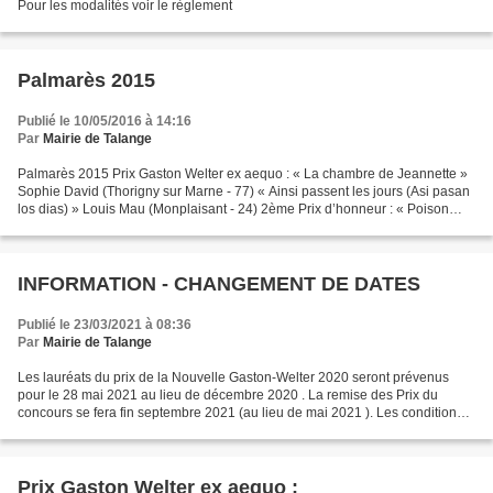
Pour les modalités voir le règlement
Palmarès 2015
Publié le 10/05/2016 à 14:16
Par
Mairie de Talange
Palmarès 2015 Prix Gaston Welter ex aequo : « La chambre de Jeannette »
Sophie David (Thorigny sur Marne - 77) « Ainsi passent les jours (Asi pasan
los dias) » Louis Mau (Monplaisant - 24) 2ème Prix d’honneur : « Poison
volant » Bernard Jacquot (Blagnac...
INFORMATION - CHANGEMENT DE DATES
Publié le 23/03/2021 à 08:36
Par
Mairie de Talange
Les lauréats du prix de la Nouvelle Gaston-Welter 2020 seront prévenus
pour le 28 mai 2021 au lieu de décembre 2020 . La remise des Prix du
concours se fera fin septembre 2021 (au lieu de mai 2021 ). Les conditions
sanitaires nous obligent à modifier...
Prix Gaston Welter ex aequo :