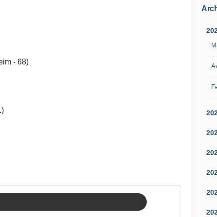
Arch
20
M
im - 68)
Av
Fé
)
20
20
20
20
20
20