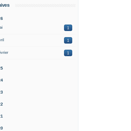
ives
26
ai
1
ril
1
vrier
1
25
24
23
22
21
20